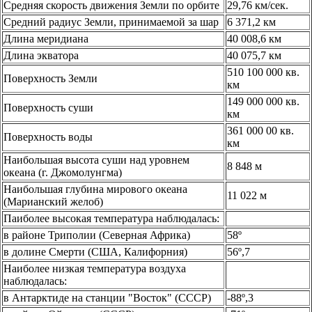
Средняя скорость движения Земли по орбите
29,76 км/сек.
Средний радиус Земли, принимаемой за шар
6 371,2 км
Длина меридиана
40 008,6 км
Длина экватора
40 075,7 км
510 100 000 кв.
Поверхность Земли
км
149 000 000 кв.
Поверхность суши
км
361 000 00 кв.
Поверхность воды
км
Наибольшая высота суши над уровнем
8 848 м
океана (г. Джомолунгма)
Наибольшая глубина мирового океана
11 022 м
(Марианский желоб)
Паиболее высокая температура наблюдалась:
в районе Триполии (Северная Африка)
58º
в долине Смерти (США, Калифорния)
56º,7
Наиболее низкая температура воздуха
наблюдалась:
в Антарктиде на станции "Восток" (СССР)
-88º,3