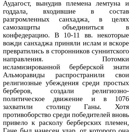
Аудагост, вынудив племена лемтуна и
годдала, входившие в состав
разгромленных санхаджа, в целях
самозащиты объединиться в
конфедерацию. В 10-11 вв. некоторые
вожди санхаджа приняли ислам и вскоре
превратились в сторонников суннитского
направления. Потомки
исламизированной берберской знати
Альморавиды распространили свои
религиозные убеждения среди простых
берберов, создали религиозно-
политическое движение и в 1076
захватили столицу Ганы. Хотя
противоборство среди победителей вновь
привело к расколу берберских племен,
Гане был нанесен удар, от которого она