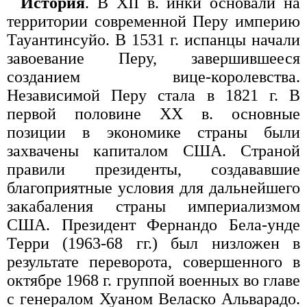
История
. В XII в. инки основали на
территории современной Перу империю
Тауантинсуйо. В 1531 г. испанцы начали
завоевание Перу, завершившееся
созданием вице-королевства.
Независимой Перу стала в 1821 г. В
первой половине XX в. основные
позиции в экономике страны были
захвачены капиталом США. Страной
правили президенты, создававшие
благоприятные условия для дальнейшего
закабаления страны империализмом
США. Президент Фернандо Бела-унде
Терри (1963-68 гг.) был низложен в
результате переворота, совершенного в
октябре 1968 г. группой военных во главе
с генералом Хуаном Веласко Альварадо.