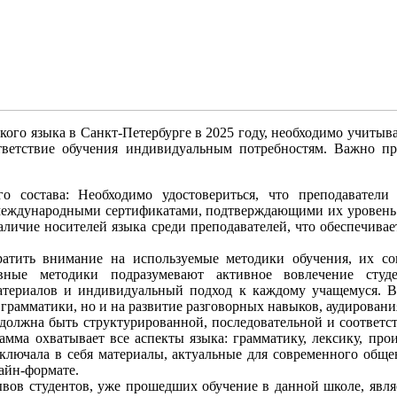
ого языка в Санкт-Петербурге в 2025 году, необходимо учитыва
ветствие обучения индивидуальным потребностям. Важно пр
го состава: Необходимо удостовериться, что преподаватели
международными сертификатами, подтверждающими их уровень 
личие носителей языка среди преподавателей, что обеспечива
ратить внимание на используемые методики обучения, их со
вные методики подразумевают активное вовлечение студ
атериалов и индивидуальный подход к каждому учащемуся. В
 грамматики, но и на развитие разговорных навыков, аудировани
должна быть структурированной, последовательной и соответс
амма охватывает все аспекты языка: грамматику, лексику, про
ключала в себя материалы, актуальные для современного обще
айн-формате.
ывов студентов, уже прошедших обучение в данной школе, явл