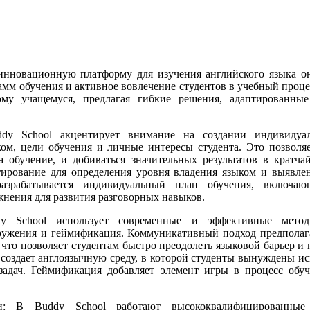
 инновационную платформу для изучения английского языка о
мм обучения и активное вовлечение студентов в учебный проце
му учащемуся, предлагая гибкие решения, адаптированны
ddy School акцентирует внимание на создании индивидуа
ом, цели обучения и личные интересы студента. Это позволя
на обучение, и добиваться значительных результатов в кратч
тирование для определения уровня владения языком и выявле
 разрабатывается индивидуальный план обучения, включа
жнения для развития разговорных навыков.
y School использует современные и эффективные метод
ружения и геймификация. Коммуникативный подход предполага
что позволяет студентам быстро преодолеть языковой барьер и 
создает англоязычную среду, в которой студенты вынуждены ис
адач. Геймификация добавляет элемент игры в процесс обуче
ли: В Buddy School работают высококвалифицированные