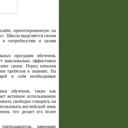
нлайн, ориентированную на
сс. Школа выделяется своим
е к потребностям и целям
льных программ обучения,
ет максимально эффективно
айшие сроки. Перед началом
ния пробелов в знаниях. На
ющий в себя необходимые
ики обучения, такие как
ет активное использование
начать свободно говорить на
пользовать английский язык
ния, что делает его более
 преподаватели, имеющие