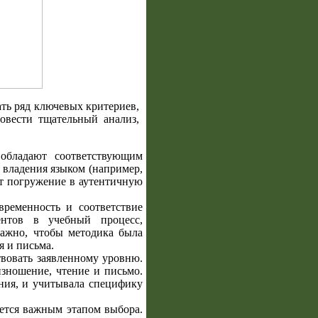
ть ряд ключевых критериев,
овести тщательный анализ,
 обладают соответствующим
владения языком (например,
ет погружение в аутентичную
временность и соответствие
ентов в учебный процесс,
ажно, чтобы методика была
я и письма.
твовать заявленному уровню.
изношение, чтение и письмо.
ния, и учитывала специфику
яется важным этапом выбора.