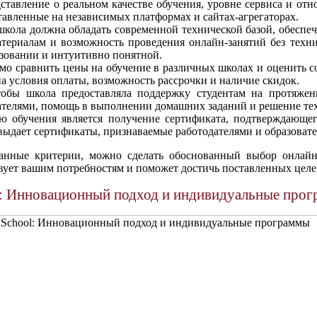
тавление о реальном качестве обучения, уровне сервиса и отн
тавленные на независимых платформах и сайтах-агрегаторах.
школа должна обладать современной технической базой, обесп
териалам и возможность проведения онлайн-занятий без техни
зовании и интуитивно понятной.
мо сравнить цены на обучение в различных школах и оценить с
а условия оплаты, возможность рассрочки и наличие скидок.
тобы школа предоставляла поддержку студентам на протяжен
ателями, помощь в выполнении домашних заданий и решение те
ю обучения является получение сертификата, подтверждающег
 выдает сертификаты, признаваемые работодателями и образова
нные критерии, можно сделать обоснованный выбор онлайн-
вует вашим потребностям и поможет достичь поставленных целе
: Инновационный подход и индивидуальные про