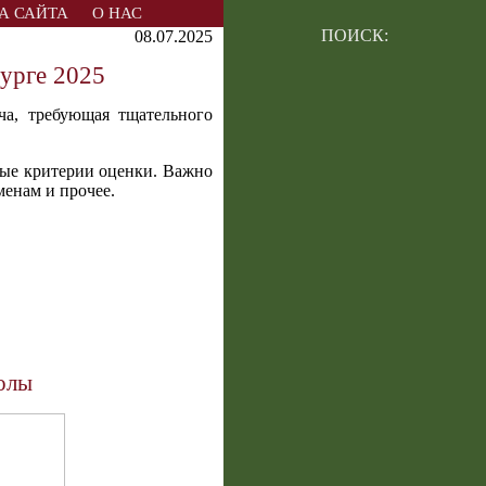
А САЙТА
О НАС
ПОИСК:
08.07.2025
урге 2025
ча, требующая тщательного
ные критерии оценки. Важно
менам и прочее.
олы