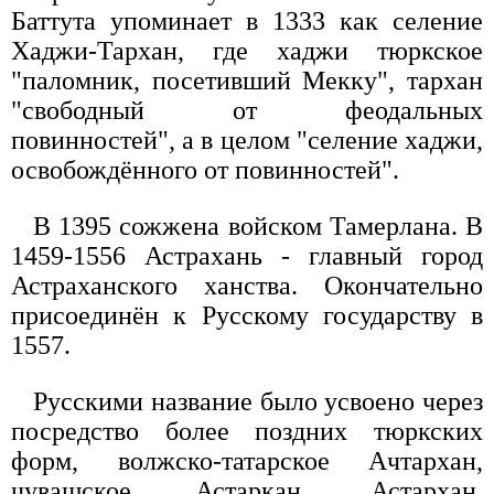
Баттута упоминает в 1333 как селение
Хаджи-Тархан, где хаджи тюркское
"паломник, посетивший Мекку", тархан
"свободный от феодальных
повинностей", а в целом "селение хаджи,
освобождённого от повинностей".
В 1395 сожжена войском Тамерлана. В
1459-1556 Астрахань - главный город
Астраханского ханства. Окончательно
присоединён к Русскому государству в
1557.
Русскими название было усвоено через
посредство более поздних тюркских
форм, волжско-татарское Ачтархан,
чувашское Астаркан, Астархан,