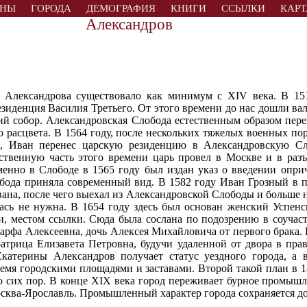
АНЫ
ГОРОДА
ДЕМОГРАФИЯ
КНИГИ
ССЫЛКИ
КАРТ
Александров
о Александрова существовало как минимум с XIV века. В 15
езиденция Василия Третьего. От этого времени до нас дошли в
кий собор. Александровская Слобода естественным образом пер
о расцвета. В 1564 году, после нескольких тяжелых военных пор
, Иван перенес царскую резиденцию в Александровскую Сл
ественную часть этого времени царь провел в Москве и в разъ
енно в Слободе в 1565 году был издан указ о введении опри
бода приняла современный вид. В 1582 году Иван Грозный в п
ана, после чего выехал из Александровской Слободы и больше н
сь не нужна. В 1654 году здесь был основан женский Успенс
ди, местом ссылки. Сюда была сослана по подозрению в соучас
рфа Алексеевна, дочь Алексея Михайловича от первого брака.
атрица Елизавета Петровна, будучи удаленной от двора в пр
катерины Александров получает статус уездного города, а 
ремя городскими площадями и заставами. Второй такой план в 1
до сих пор. В конце XIX века город переживает бурное промышл
осква-Ярославль. Промышленный характер города сохраняется до