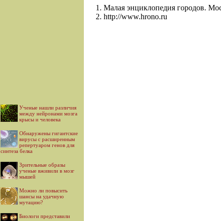
Малая энциклопедия городов. Моск
http://www.hrono.ru
Ученые нашли различия
между нейронами мозга
крысы и человека
Обнаружены гигантские
вирусы с расширенным
репертуаром генов для
синтеза белка
Зрительные образы
ученые вживили в мозг
мышей
Можно ли повысить
шансы на удачную
мутацию?
Биологи представили