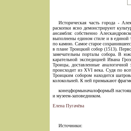
Историческая часть города - Ал
раскопки ясно демонстрируют культу
ансамбля: собственно Алескандров
выполнены едином стиле и в единой 
по камню. Самое старое сохранившеес
в плане Троицкий собор (1513). Перв
замечательны порталы собора. В южн
карательной экспедицией Ивана Гроз
Троицы, доставленные аналогичной э
происходит из XVI века. Судя по все
Троицким собором находится шатров
колокольней. К ней примыкают фрагме
конецформыначалоформыВ настояще
и музеем-заповедником.
Елена Пугачёва
Источники: