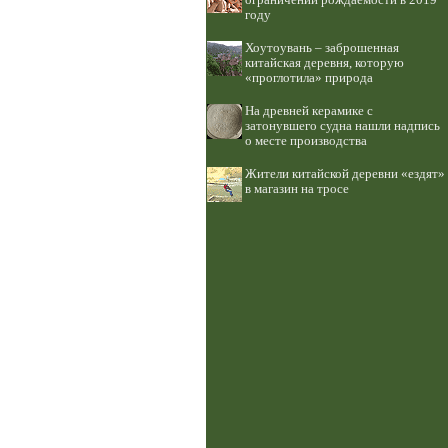
ограничений рождаемости в 2019
году
Хоутоувань – заброшенная
китайская деревня, которую
«проглотила» природа
На древней керамике с
затонувшего судна нашли надпись
о месте производства
Жители китайской деревни «ездят»
в магазин на тросе