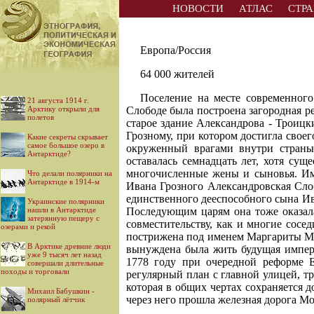
НОВОСТИ
АТЛАС
СТР
Европа/Россия
64 000 жителей
Поселение на месте современног
21 августа 1914 г.
Арктику открыли для
Слободе была построена загородная р
полетов
старое здание Александрова - Троиц
Грозному, при котором достигла своег
Какие секреты скрывает
самое большое озеро в
окруженный врагами внутри страны
Антарктиде?
оставалась семнадцать лет, хотя сущ
многочисленные жены и сыновья. Им
Что делали полярники на
Антарктиде в 1914-м
Ивана Грозного Александровская Сло
единственного дееспособного сына Ив
Украинские полярники
нашли в Антарктиде
Последующим царям она тоже оказала
затерянную пещеру с
совместительству, как и многие сосе
озерами и рекой
пострижена под именем Маргариты Ма
В Арктике древние люди
вынуждена была жить будущая импер
уже 9 тысяч лет назад
1778 году при очередной реформе Е
совершали длительные
походы и торговали
регулярный план с главной улицей, т
которая в общих чертах сохраняется 
Михаил Бабушкин -
через него прошла железная дорога М
полярный лётчик