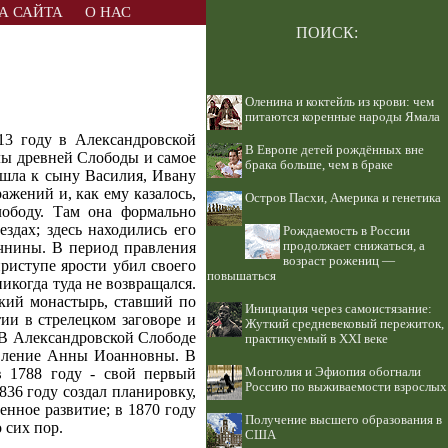
А САЙТА
О НАС
ПОИСК:
Оленина и коктейль из крови: чем
питаются коренные народы Ямала
13 году в Александровской
В Европе детей рождённых вне
алы древней Слободы и самое
брака больше, чем в браке
ешла к сыну Василия, Ивану
ажений и, как ему казалось,
Остров Пасхи, Америка и генетика
ободу. Там она формально
ездах; здесь находились его
Рождаемость в России
чнины. В период правления
продолжает снижаться, а
возраст рожениц —
риступе ярости убил своего
повышаться
икогда туда не возвращался.
кий монастырь, ставший по
Инициация через самоистязание:
тии в стрелецком заговоре и
Жуткий средневековый пережиток,
 В Александровской Слободе
практикуемый в XXI веке
авление Анны Иоанновны. В
в 1788 году - свой первый
Монголия и Эфиопия обогнали
Россию по выживаемости взрослых
836 году создал планировку,
енное развитие; в 1870 году
Получение высшего образования в
 сих пор.
США