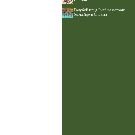
Японии
Голубой пруд Биэй на острове
Хоккайдо в Японии