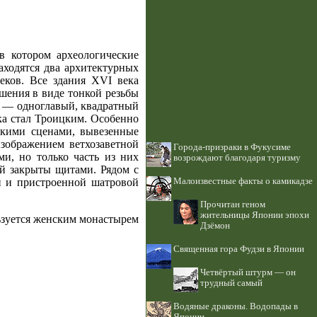
в котором археологические
аходятся два архитектурных
еков. Все здания XVI века
шения в виде тонкой резьбы
о — одноглавый, квадратный
ека стал Троицким. Особенно
скими сценами, вывезенные
изображением ветхозаветной
Города-призраки в Фукусиме
и, но только часть из них
возрождают благодаря туризму
ой закрыты щитами. Рядом с
й и пристроенной шатровой
Малоизвестные факты о камикадзе
Прочитан геном
жительницы Японии эпохи
зуется женским монастырем
Дзёмон
Священная гора Фудзи в Японии
Четвёртый штурм — он
трудный самый
Водяные драконы. Водопады в