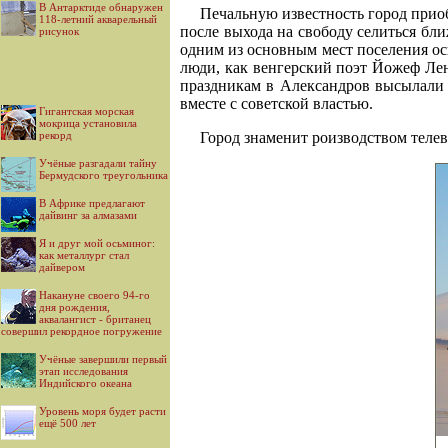
В Антарктиде обнаружен
Печальную известность город приоб
118-летний акварельный
после выхода на свободу селиться бли
рисунок
одним из основным мест поселения ос
люди, как венгерский поэт Йожеф Лен
праздникам в Александров высылали 
вместе с советской властью.
Гигантская морская
мокрица установила
рекорд
Город знаменит роизводством телев
Учёные разгадали тайну
Бермудского треугольника
В Африке предлагают
дайвинг за алмазами
Я и друг мой осьминог:
как металлург стал
дайвером
Накануне своего 94-го
дня рождения,
аквалангист - британец
совершил рекордное погружение
Учёные завершили первый
этап исследования
Индийского океана
Уровень моря будет расти
ещё 500 лет