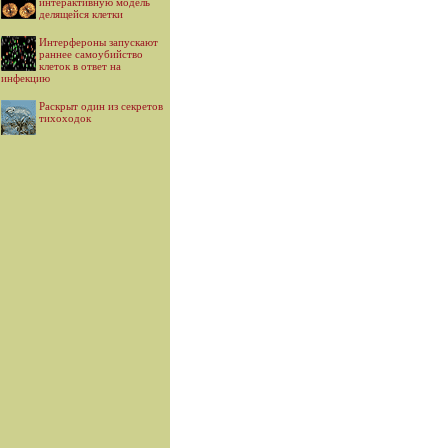
интерактивную модель
делящейся клетки
Интерфероны запускают
раннее самоубийство
клеток в ответ на
инфекцию
Раскрыт один из секретов
тихоходок