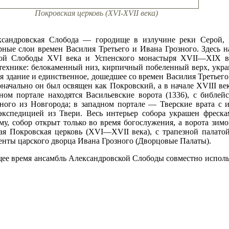
Покровская церковь (XVI-XVII века)
ександровская Слобода — городище в излучине реки Серой, 
рные слои времен Василия Третьего и Ивана Грозного. Здесь н
ской Слободы XVI века и Успенского монастыря XVII—XIX в
технике: белокаменный низ, кирпичный побеленный верх, укра
я здание и единственное, дошедшее со времен Василия Третьег
оначально он был освящен как Покровский, а в начале XVIII в
ом портале находятся Васильевские ворота (1336), с библей
ного из Новгорода; в западном портале — Тверские врата с 
кспедицией из Твери. Весь интерьер собора украшен фрескам
му, собор открыт только во время богослужения, а ворота зим
ая Покровская церковь (XVI—XVII века), с трапезной палато
нты царского дворца Ивана Грозного (Дворцовые Палаты).
е время ансамбль Александровской Слободы совместно исполь