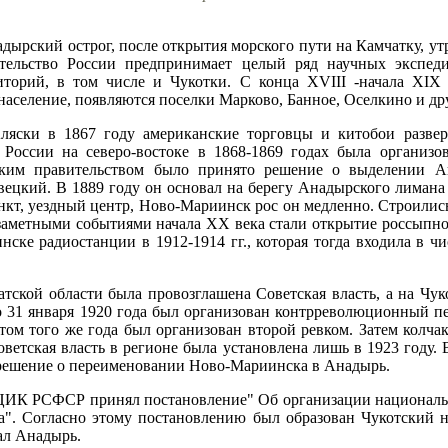
дырский острог, после открытия морского пути на Камчатку, утр
тельство России предпринимает целый ряд научных экспед
иторий, в том числе и Чукотки. С конца XVIII -начала XIX 
население, появляются поселки Марково, Банное, Оселкино и др
ляски в 1867 году американские торговцы и китобои разве
 России на северо-востоке в 1868-1869 годах была организо
ским правительством было принято решение о выделении А
евецкий. В 1889 году он основал на берегу Анадырского лиман
кт, уездный центр, Ново-Мариинск рос он медленно. Строились
заметными событиями начала ХХ века стали открытие россыпног
нске радиостанции в 1912-1914 гг., которая тогда входила в 
атской области была провозглашена Советская власть, а на Чу
о 31 января 1920 года был организован контрреволюционный пе
том того же года был организован второй ревком. Затем колча
оветская власть в регионе была установлена лишь в 1923 году.
 решение о переименовании Ново-Мариинска в Анадырь.
ВЦИК РСФСР принял постановление" Об организации националь
а". Согласно этому постановлению был образован Чукотский 
ал Анадырь.