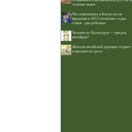
сохранялся в китайском искусстве в
течение веков
Что изменилось в Китае после
введения в 2015 политики «одна
семья - два ребенка»
Человек из Хуалундун — предок
китайцев?
Жители китайской деревни «ездят»
в магазин на тросе