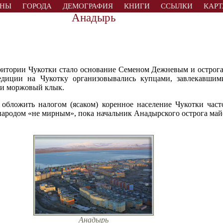
АНЫ
ГОРОДА
ДЕМОГРАФИЯ
КНИГИ
ССЫЛКИ
КАРТ
Анадырь
ритории Чукотки стало основание Семеном Дежневым и острога
едиции на Чукотку организовывались купцами, завлекавшим
 и моржовый клык.
 обложить налогом (ясаком) коренное население Чукотки част
 народом «не мирным», пока начальник Анадырского острога ма
Анадырь