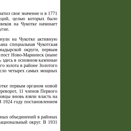
атил свое значение и в 1771
иций, целью которых было
веков на Чукотке начинает
угие.
рнули на Чукотке активную
вана специальная Чукотская
надырской округи, первым
а пост Ново-Мариинск (ныне
 здесь в основном казенные
о золота в районе Золотого
число четырех самых мощных
котке первым органом новой
реворот, 11 членов Первого
ковцы вновь взяли власть на
 В 1924 году постановлением
ных объединений в районах
национальный округ. В 1931