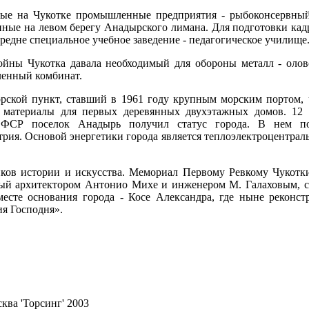
рвые на Чукотке промышленные предприятия - рыбоконсервный
ные на левом берегу Анадырского лимана. Для подготовки кадр
редне специальное учебное заведение - педагогическое училище
йны Чукотка давала необходимый для обороны металл - олово
ленный комбинат.
морской пункт, ставший в 1961 году крупным морским портом, ч
 материалы для первых деревянных двухэтажных домов. 12 
СФСР поселок Анадырь получил статус города. В нем по
рия. Основой энергетики города является теплоэлектроцентрал
иков истории и искусства. Мемориал Первому Ревкому Чукотки
ный архитектором Антонио Михе и инженером М. Галаховым, с
есте основания города - Косе Александра, где ныне реконст
я Господня».
ква 'Торсинг' 2003