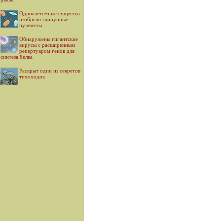
Одноклеточные существа
изобрели гарпунные
пулеметы
Обнаружены гигантские
вирусы с расширенным
репертуаром генов для
синтеза белка
Раскрыт один из секретов
тихоходок