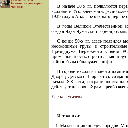
Балаково скорее мертв,
В начале 30-х гг. появляются пе
чем жив
входили и Угольные копи, расположен
1939 году в Анадыре открыто первое с
В годы Великой Отечественной во
создан Чаун-Чукотский горнопромыш
С конца 50-х гг. здесь появился 
необходимые грузы, и строительные
Президиума Верховного Совета Р
промышленность, строительная индуст
районе была обнаружена нефть.
В городе находятся много памятн
Дворец Детского Творчества, создан
начала ХХ века, сохранившиеся на м
действует церковь «Храм Преображени
Елена Пугачёва
Источники:
Малая энциклопедия городов. Мос