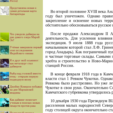
Росса)
Представлена новая и
самая детальная карта
Во второй половине XVIII века Ана
Антарктиды
году был уничтожен. Однако прави
закрепление и освоение новых терр
обстоятельно обосновываться русское 
После продажи Александром II А
Что увидели дайверы на
дне дикого озера Марий
деятельность. Для усиления влияния
Эл?
экспедиция. 9 июля 1888 года рус
начальником которой стал Л.Ф. Грин
Учёные завершили первый
этап исследования
город Анадырь). Как пограничный пун
Индийского океана
и частные торговые склады. Самыми 
Я и друг мой осьминог:
хребта и строительство в Ново-Марии
как металлург стал
станций России.
дайвером
Рыбы над головой вместо
В конце февраля 1918 года в Камч
птиц - открыли первую
власти стал 1 Ревком Чукотки. Однак
подводную виллу
Ревкома было расстреляно. Но уже ле
Джеймс Кэмерон побывал
Чукотке в свои руки. Окончательно С
на дне Марианской
Камчатского губревкома утвердилось
впадины
Как дайвинг помогает
10 декабря 1930 года Президиум 
ученым в поисках новых
расселения малых народностей Север
лекарств против рака
году столицей округа окончательно ст
Подводный спорт в