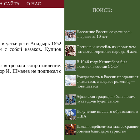
А САЙТА
О НАС
ПОИСК:
Население России сократилось
впервые за 10 лет
 в устье реки Анадырь 1652
Оленина и коктейль из крови: чем
и с собой казаков. Купцов
питаются коренные народы Ямала
В 1946 году Кенигсберг был
о встречали сопротивление.
включен в состав СССР
йор И. Шмалев не подписал с
Рождаемость в России продолжает
снижаться, а возраст рожениц —
повышаться
Афганская традиция «бача пош»:
пусть дочь будет сыном
Получение высшего образования в
США
Племя индейцев-тсачила сохраняет
обычаи благодаря туристам