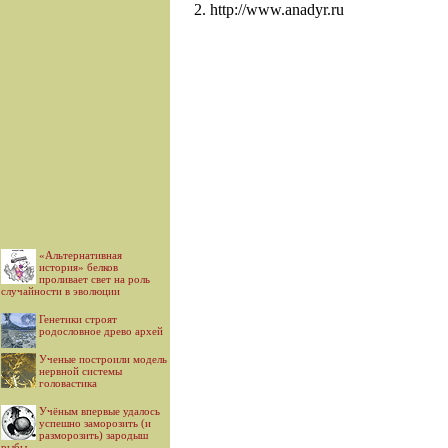
http://www.anadyr.ru
«Альтернативная
история» белков
проливает свет на роль
случайности в эволюции
Генетики строят
родословное древо архей
Ученые построили модель
нервной системы
головастика
Учёным впервые удалось
успешно заморозить (и
разморозить) зародыш
рыбы