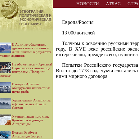
НОВОСТИ
АТЛАС
СТР
Европа/Россия
13 000 жителей
Толчком к освоению русскими тер
В Арктике обнажилась
древняя земля с мхами и
году. В XVII веке российские эксп
лишайниками в результате
интересовали, прежде всего, пушнина
таяния ледников
Не обожгитесь – Арктика!
Попытки Российского государства
Нервозность климата под
Вплоть до 1778 года чукчи считались
контролем «Полярной
звезды»
ними мирного договора.
В озерах Арктики
обнаружены неизвестные
науке рыбы
Удивительная Антарктика
в фотографиях Josselin
Cornou
Ученые нашли источник
Кровавого водопада
Антарктиды
Вулкан Эребус в
Антарктиде (остров