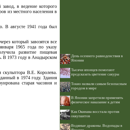
 завод, в ведение которого
ов из местного населения в
.
. В августе 1941 года был
ерез который завозятся все
января 1965 года по указу
лучила развитие пищевая
День осеннего равноденствия в
ь. В 1973 году в Анадырском
Японии
Тысячи японцев помогают
 скульптора В.Е. Королева.
предсказать цветение сакуры
данный в 1974 году. Здания
руирована старая часовня и
Токио назвали самым безопасным
городом в мире
В Японии запретили применять
физическое наказание к детям
Как Окинава восстала против
оккупантов
Водяные драконы. Водопады в