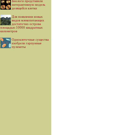
Биологи представили
интерактивную модель
делящейся клетки
Для появления новых
видов млекопитающих
достаточно острова
площадью 10000 квадратных
километров
Одноклеточные существа
изобрели гарпунные
пулеметы