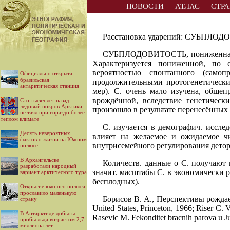
НОВОСТИ
АТЛАС
СТР
Расстановка ударений: СУБПЛО
СУБПЛОДОВИТОСТЬ, пониженная пл
Характеризуется пониженной, по 
вероятностью спонтанного (самоп
Официально открыта
бразильская
продолжительными протогенетически
антарктическая станция
мер). С. очень мало изучена, обще
врождённой, вследствие генетическ
Сто тысяч лет назад
ледовый покров Арктики
произошло в результате перенесённых 
не таял при гораздо более
теплом климате
С. изучается в демографич. иссле
Десять невероятных
влияет на желаемое и ожидаемое чи
фактов о жизни на Южном
внутрисемейного регулирования деторо
полюсе
В Архангельске
Количеств. данные о С. получают
разработали народный
значит. масштабы С. в экономически 
вариант арктического тура
бесплодных).
Открытие южного полюса
прославило маленькую
Борисов В. А., Перспективы рождаемост
страну
United States, Princeton, 1966; Riser C. V
В Антарктиде добыты
Raseviс М. Fekonditet bracnih parova u Jug
пробы льда возрастом 2,7
миллиона лет