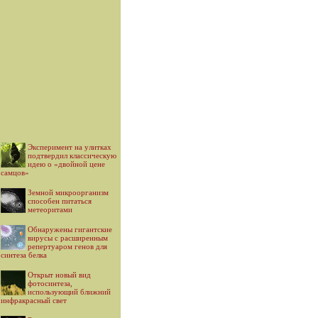
Эксперимент на улитках
подтвердил классическую
идею о «двойной цене
самцов»
Земной микроорганизм
способен питаться
метеоритами
Обнаружены гигантские
вирусы с расширенным
репертуаром генов для
синтеза белка
Открыт новый вид
фотосинтеза,
использующий ближний
инфракрасный свет