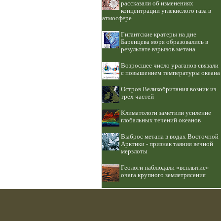
рассказали об изменениях
концентрации углекислого газа в
атмосфере
Гигантские кратеры на дне
Баренцева моря образовались в
результате взрывов метана
Возросшее число ураганов связали
с повышением температуры океана
Остров Великобритания возник из
трех частей
Климатологи заметили усиление
глобальных течений океанов
Выброс метана в водах Восточной
Арктики - признак таяния вечной
мерзлоты
Геологи наблюдали «всплытие»
очага крупного землетрясения