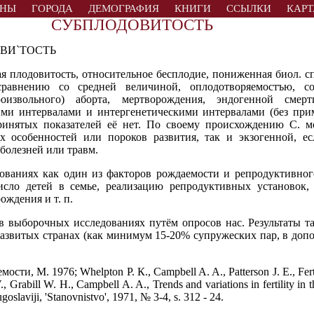
АНЫ
ГОРОДА
ДЕМОГРАФИЯ
КНИГИ
ССЫЛКИ
КАРТ
СУБПЛОДОВИТОСТЬ
ДОВИ`ТОСТЬ
одовитость, относительное бесплодие, пониженная биол. сп
сравнению со средней величиной, оплодотворяемостъю, с
роизвольного) аборта, мертворождения, эндогенной смер
ми интервалами и интергенетическими интервалами (без при
принятых показателей её нет. По своему происхождению С. м
их особенностей или пороков развития, так и экзогенной, е
болезней или травм.
дованиях как один из факторов рождаемости и репродуктивног
сло детей в семье, реализацию репродуктивных установок,
ждения и т. п.
 в выборочных исследованиях путём опросов нас. Результаты 
развитых странах (как минимум 15-20% супружеских пар, в доп
и, М. 1976; Whelpton P. К., Campbell A. A., Patterson J. Е., Fertil
., Grabill W. H., Campbell A. A., Trends and variations in fertility in
oslaviji, 'Stanovnistvo', 1971, № 3-4, s. 312 - 24.