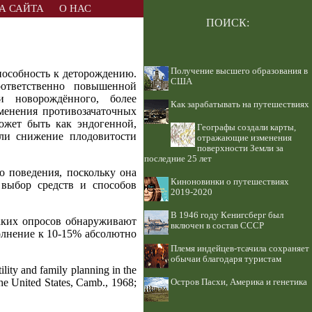
А САЙТА
О НАС
ПОИСК:
Получение высшего образования в
особность к деторождению.
США
оответственно повышенной
ти новорождённого, более
Как зарабатывать на путешествиях
менения противозачаточных
ожет быть как эндогенной,
Географы создали карты,
сли снижение плодовитости
отражающие изменения
поверхности Земли за
последние 25 лет
о поведения, поскольку она
Киноновинки о путешествиях
 выбор средств и способов
2019-2020
В 1946 году Кенигсберг был
таких опросов обнаруживают
включен в состав СССР
олнение к 10-15% абсолютно
Племя индейцев-тсачила сохраняет
обычаи благодаря туристам
ity and family planning in the
 the United States, Camb., 1968;
Остров Пасхи, Америка и генетика