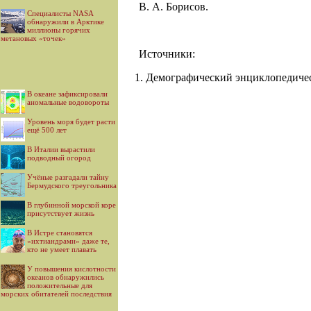
В. А. Борисов.
Специалисты NASA
обнаружили в Арктике
миллионы горячих
метановых «точек»
Источники:
Демографический энциклопедическ
В океане зафиксировали
аномальные водовороты
Уровень моря будет расти
ещё 500 лет
В Италии вырастили
подводный огород
Учёные разгадали тайну
Бермудского треугольника
В глубинной морской коре
присутствует жизнь
В Истре становятся
«ихтиандрами» даже те,
кто не умеет плавать
У повышения кислотности
океанов обнаружились
положительные для
морских обитателей последствия