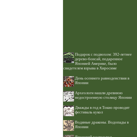
Подарок с подвохом: 392-летнее
дерево-бонсай, подаренное
Японией Америке, было
свидетелем взрыва в Хиросиме
День осеннего равноденствия в
Японии
Археологи нашли древнюю
недостроенную столицу Японии
Дважды в год в Токио проводят
фестиваль кукол
Водяные драконы. Водопады в
Японии