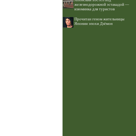
Японский хостел под
железнодорожной эстакадой —
изюминка для туристов
Прочитан геном жительницы
Японии эпохи Дзёмон