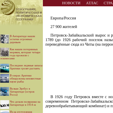
НОВОСТИ
АТЛАС
СТР
Европа/Россия
27 900 жителей
Петровск-Забайкальский вырос и р
В Антарктиде нашли
остатки огромных
1789 (до 1926 рабочий поселок назы
деревьев
переведённые сюда из Читы (на перрон
Как нашли потерянных
моряков, которые четыре
года прожили с
эскимосами
Последние ледяные запасы
Арктики грозят растаять
В озерах Арктики
обнаружены неизвестные
науке рыбы
Вулкан Эребус в
Антарктиде (остров
Росса)
В 1926 году Петровск вместе с н
современном Петровске-Забайкальск
Что делали полярники на
Антарктиде в 1914-м
деревообрабатывающий комбинат) и п
Из-за отступления