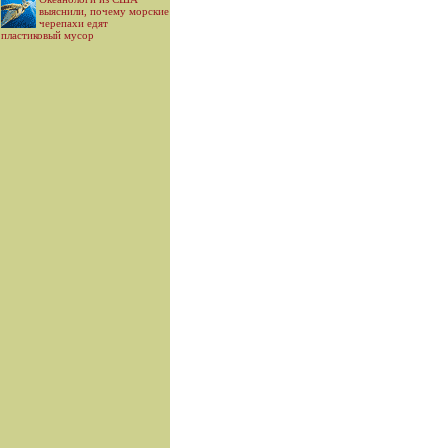
выяснили, почему морские
черепахи едят
пластиковый мусор