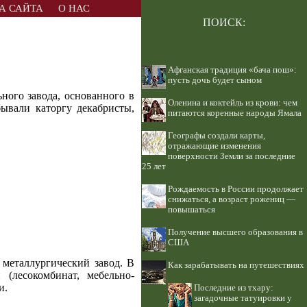
А САЙТА
О НАС
ПОИСК:
Афганская традиция «бача пош»:
пусть дочь будет сыном
ного завода, основанного в
Оленина и коктейль из крови: чем
бывали каторгу декабристы,
питаются коренные народы Ямала
Географы создали карты,
отражающие изменения
поверхности Земли за последние
25 лет
Рождаемость в России продолжает
снижаться, а возраст рожениц —
повышаться
Получение высшего образования в
США
 металлургический завод. В
Как зарабатывать на путешествиях
 (лесокомбинат, мебельно-
и.
Последние из тхару:
загадочные татуировки у