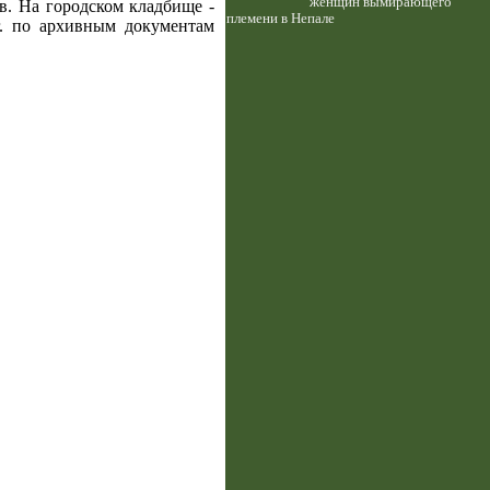
женщин вымирающего
в. На городском кладбище -
племени в Непале
г. по архивным документам