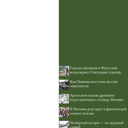
Города-призраки в Фукусиме
возрождают благодаря туризму
Как Окинава восстала против
оккупантов
Археологи нашли древнюю
недостроенную столицу Японии
В Японии дело идет к фактической
отмене пенсии
Четвёртый штурм — он трудный
самый