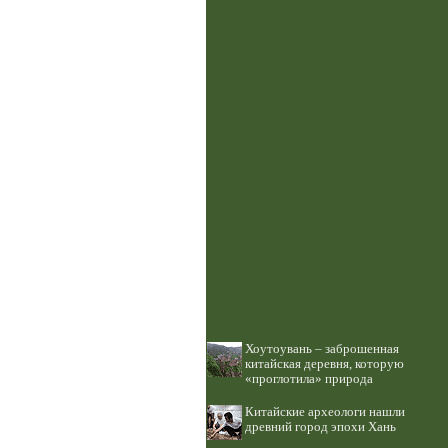
Хоутоувань – заброшенная
китайская деревня, которую
«проглотила» природа
Китайские археологи нашли
древний город эпохи Хань