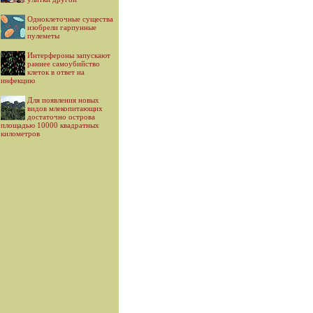
Одноклеточные существа
изобрели гарпунные
пулеметы
Интерфероны запускают
раннее самоубийство
клеток в ответ на
инфекцию
Для появления новых
видов млекопитающих
достаточно острова
площадью 10000 квадратных
километров