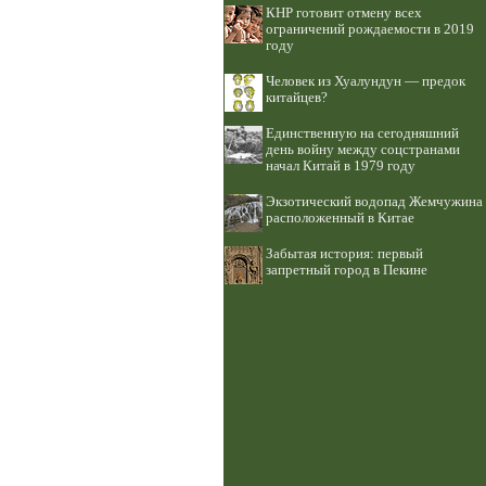
КНР готовит отмену всех
ограничений рождаемости в 2019
году
Человек из Хуалундун — предок
китайцев?
Единственную на сегодняшний
день войну между соцстранами
начал Китай в 1979 году
Экзотический водопад Жемчужина
расположенный в Китае
Забытая история: первый
запретный город в Пекине