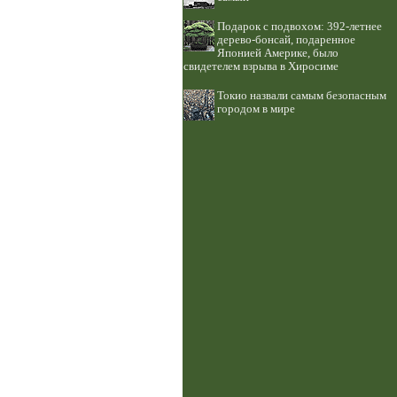
Подарок с подвохом: 392-летнее
дерево-бонсай, подаренное
Японией Америке, было
свидетелем взрыва в Хиросиме
Токио назвали самым безопасным
городом в мире