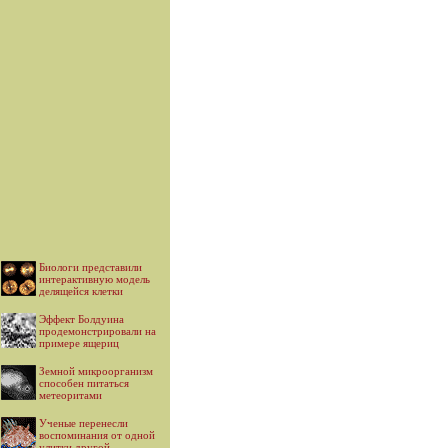
Биологи представили
интерактивную модель
делящейся клетки
Эффект Болдуина
продемонстрировали на
примере ящериц
Земной микроорганизм
способен питаться
метеоритами
Ученые перенесли
воспоминания от одной
улитки другой