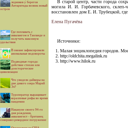
В старой центр, части города сох
ледников у берегов
Антарктиды возник новый
могила И. И. Горбачевского, склеп
остров
восстановлен дом Е. И. Трубецкой, гд
Елена Пугачёва
Где поплавать с
аквалангом в Таиланде и
получить максимум
Источники:
удольствия
В океане зафиксировали
Малая энциклопедия городов. Моск
аномальные водовороты
http://oldchita.megalink.ru
http://www.hilok.ru
Подводные города:
действие стихии или
доисторические
цивилизации
Что увидели дайверы на
дне дикого озера Марий
Эл?
Туроператор выращивает
коралловые рифы во время
пандемии
Накануне своего 94-го
дня рождения,
аквалангист - британец
совершил рекордное погружение
Океанологи из США