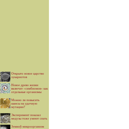
Открыто новое царство
эукариотов
Новое древо жизни
включит «симбиомов» как
отдельные организмы
Можно ли повысить
шансы на удачную
мутацию?
Эксперимент показал
медузы тоже умеют спать
Земной микроорганизм