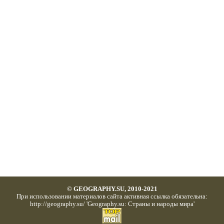
© GEOGRAPHY.SU, 2010-2021
При использовании материалов сайта активная ссылка обязательна:
http://geography.su/ 'Geography.su: Страны и народы мира'