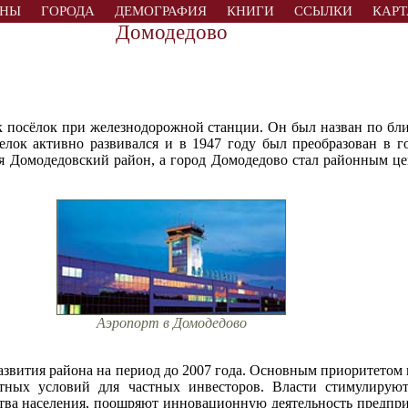
АНЫ
ГОРОДА
ДЕМОГРАФИЯ
КНИГИ
ССЫЛКИ
КАРТ
Домодедово
к посёлок при железнодорожной станции. Он был назван по бли
селок активно развивался и в 1947 году был преобразован в 
ся Домодедовский район, а город Домодедово стал районным це
Аэропорт в Домодедово
развития района на период до 2007 года. Основным приоритетом
иятных условий для частных инвесторов. Власти стимулиру
тва населения, поощряют инновационную деятельность предприя