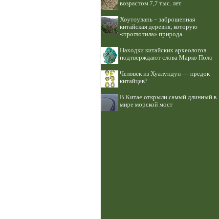
возрастом 7,7 тыс. лет
Хоутоувань – заброшенная
китайская деревня, которую
«проглотила» природа
Находки китайских археологов
подтверждают слова Марко Поло
Человек из Хуалундун — предок
китайцев?
В Китае открыли самый длинный в
мире морской мост