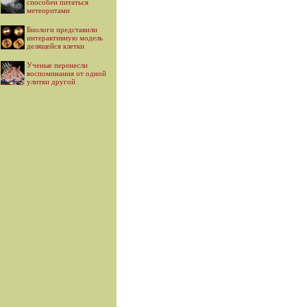
способен питаться
метеоритами
Биологи представили
интерактивную модель
делящейся клетки
Ученые перенесли
воспоминания от одной
улитки другой