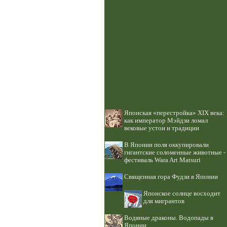
Японская «перестройка» XIX века:
как император Мэйдзи ломал
вековые устои и традиции
В Японии поля оккупировали
гигантские соломенные животные -
фестиваль Wara Art Matsuri
Священная гора Фудзи в Японии
Японское солнце восходит
для мигрантов
Водяные драконы. Водопады в
Японии