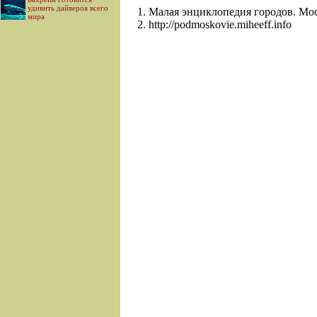
удивить дайверов всего
Малая энциклопедия городов. Моск
мира
http://podmoskovie.miheeff.info