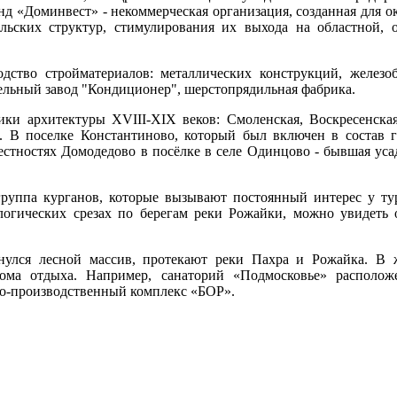
«Доминвест» - некоммерческая организация, созданная для о
ельских структур, стимулирования их выхода на областной,
дство стройматериалов: металлических конструкций, железоб
ельный завод "Кондиционер", шерстопрядильная фабрика.
ики архитектуры ХVIII-ХIХ веков: Смоленская, Воскресенска
. В поселке Константиново, который был включен в состав г
естностях Домодедово в посёлке в селе Одинцово - бывшая уса
группа курганов, которые вызывают постоянный интерес у ту
логических срезах по берегам реки Рожайки, можно увидеть
нулся лесной массив, протекают реки Пахра и Рожайка. В 
дома отдыха. Например, санаторий «Подмосковье» располож
ьно-производственный комплекс «БОР».