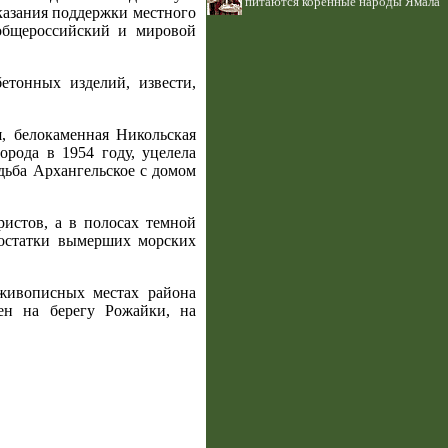
питаются коренные народы Ямала
казания поддержки местного
 общероссийский и мировой
етонных изделий, извести,
я, белокаменная Никольская
орода в 1954 году, уцелела
дьба Архангельское с домом
ристов, а в полосах темной
 остатки вымерших морских
живописных местах района
ен на берегу Рожайки, на