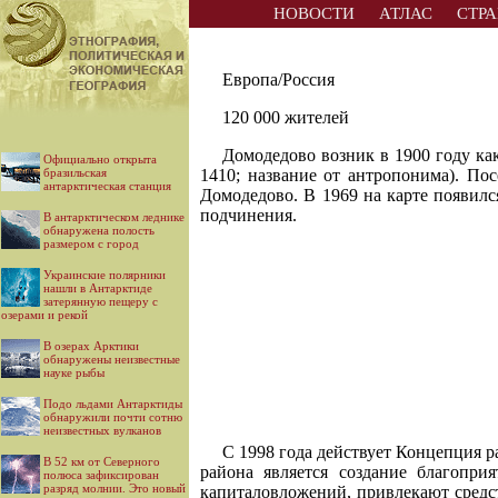
НОВОСТИ
АТЛАС
СТР
Европа/Россия
120 000 жителей
Домодедово возник в 1900 году ка
Официально открыта
бразильская
1410; название от антропонима). По
антарктическая станция
Домодедово. В 1969 на карте появил
подчинения.
В антарктическом леднике
обнаружена полость
размером с город
Украинские полярники
нашли в Антарктиде
затерянную пещеру с
озерами и рекой
В озерах Арктики
обнаружены неизвестные
науке рыбы
Подо льдами Антарктиды
обнаружили почти сотню
неизвестных вулканов
С 1998 года действует Концепция 
В 52 км от Северного
района является создание благопр
полюса зафиксирован
разряд молнии. Это новый
капиталовложений, привлекают средс