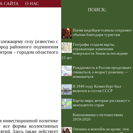
А САЙТА
О НАС
ПОИСК:
Племя индейцев-тсачила сохраняет
обычаи благодаря туристам
злежащему селу (известно с
Географы создали карты,
город районного подчинения
отражающие изменения
нтром - городом областного
поверхности Земли за последние
25 лет
Рождаемость в России продолжает
снижаться, а возраст рожениц —
повышаться
В 1946 году Кенигсберг был
включен в состав СССР
Карты мира, которые расскажут о
менталитете стран
Киноновинки о путешествиях
2019-2020
 в инвестиционной политике
ют все формы коллективных
Оленина и коктейль из крови: чем
тий. Здесь также действует