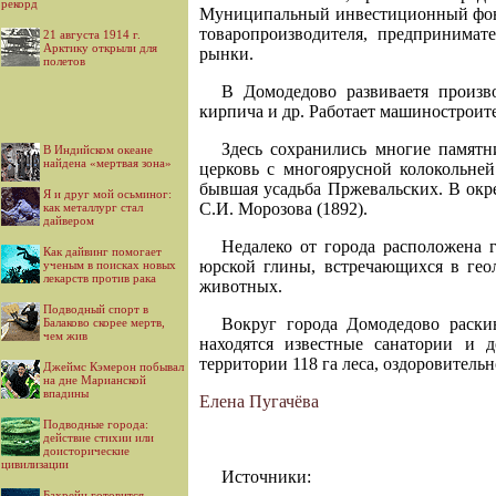
рекорд
Муниципальный инвестиционный фонд 
товаропроизводителя, предпринимат
21 августа 1914 г.
Арктику открыли для
рынки.
полетов
В Домодедово развиваетя произво
кирпича и др. Работает машиностроит
Здесь сохранились многие памятн
В Индийском океане
найдена «мертвая зона»
церковь с многоярусной колокольней
бывшая усадьба Пржевальских. В окр
Я и друг мой осьминог:
С.И. Морозова (1892).
как металлург стал
дайвером
Недалеко от города расположена 
Как дайвинг помогает
юрской глины, встречающихся в гео
ученым в поисках новых
лекарств против рака
животных.
Подводный спорт в
Вокруг города Домодедово раски
Балаково скорее мертв,
чем жив
находятся известные санатории и 
территории 118 га леса, оздоровител
Джеймс Кэмерон побывал
на дне Марианской
впадины
Елена Пугачёва
Подводные города:
действие стихии или
доисторические
цивилизации
Источники:
Бахрейн готовится