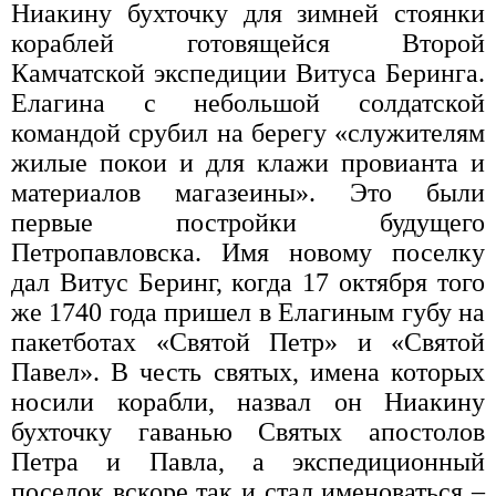
Ниакину бухточку для зимней стоянки
кораблей готовящейся Второй
Камчатской экспедиции Витуса Беринга.
Елагина с небольшой солдатской
командой срубил на берегу «служителям
жилые покои и для клажи провианта и
материалов магазеины». Это были
первые постройки будущего
Петропавловска. Имя новому поселку
дал Витус Беринг, когда 17 октября того
же 1740 года пришел в Елагиным губу на
пакетботах «Святой Петр» и «Святой
Павел». В честь святых, имена которых
носили корабли, назвал он Ниакину
бухточку гаванью Святых апостолов
Петра и Павла, а экспедиционный
поселок вскоре так и стал именоваться –