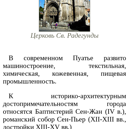
Церковь Св. Радегунды
В современном Пуатье развито
машиностроение, текстильная,
химическая, кожевенная, пищевая
промышленность.
К историко-архитектурным
достопримечательностям города
относятся Баптистерий Сен-Жан (IV в.),
романский собор Сен-Пьер (XII-XIII вв.,
достройки XIII-XV вв.)